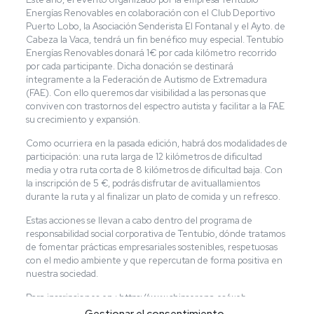
Energías Renovables en colaboración con el Club Deportivo
Puerto Lobo, la Asociación Senderista El Fontanal y el Ayto. de
Cabeza la Vaca, tendrá un fin benéfico muy especial. Tentubío
Energías Renovables donará 1€ por cada kilómetro recorrido
por cada participante. Dicha donación se destinará
íntegramente a la Federación de Autismo de Extremadura
(FAE). Con ello queremos dar visibilidad a las personas que
conviven con trastornos del espectro autista y facilitar a la FAE
su crecimiento y expansión.
Como ocurriera en la pasada edición, habrá dos modalidades de
participación: una ruta larga de 12 kilómetros de dificultad
media y otra ruta corta de 8 kilómetros de dificultad baja. Con
la inscripción de 5 €, podrás disfrutar de avituallamientos
durante la ruta y al finalizar un plato de comida y un refresco.
Estas acciones se llevan a cabo dentro del programa de
responsabilidad social corporativa de Tentubío, dónde tratamos
de fomentar prácticas empresariales sostenibles, respetuosas
con el medio ambiente y que repercutan de forma positiva en
nuestra sociedad.
Para inscripciones en : https://www.chipserena.es/web-
evento/12012-ii-senderismo-solidario-1-kilometro-recorrido–1-