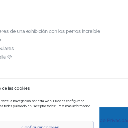
res de una exhibición con los perros increíble
o
pulares
lla 🥘
 de las cookies
ilitarte la navegación por esta web. Puedes configurar o
las todas pulsando en "Aceptar todas". Para más información
s derechos reservados.
Aviso Legal.
Política de Privacida
Configurar cookies